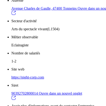
Adresse
Avenue Charles de Gaulle, 47400 Tonneins
Ouvre dans un nou
Secteur d'activité
Arts du spectacle vivant(L1504)
Métier observable
Eclairagiste
Nombre de salariés
1-2
Site web
https://night-corp.com
Siret
90392702800014
Ouvre dans un nouvel onglet
Avoir plus d'informations avant de contacter l'entreprise