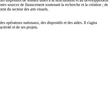
es dispositifs de soutien utiles à la structuration et au développement
érentes sources de financement soutenant la recherche et la création ; de
ent du secteur des arts visuels.
des opérateurs nationaux, des dispositifs et des aides. Il s'agira
tivité et de ses projets.