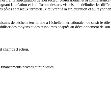
esurer la structuration de son secteur professionnel et la connaissance d
agnant la création et la diffusion des arts visuels ; de délimiter les diff
es pôles et réseaux territoriaux œuvrant à la structuration et au rayonnem
s de l'échelle territoriale à l'échelle internationale ; de saisir le rôle 
 mobiliser des moyens et des ressources adaptés au développement de son ac
 et champs d'action.
e financements privées et publiques.