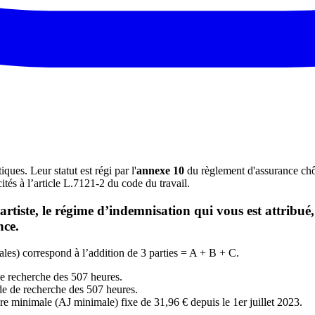
ques. Leur statut est régi par l'
annexe 10
du règlement d'assurance chô
tés à l’article L.7121-2 du code du travail.
t artiste, le régime d’indemnisation qui vous est attribu
nce.
iales) correspond à l’addition de 3 parties = A + B + C.
 de recherche des 507 heures.
ode de recherche des 507 heures.
ère minimale (AJ minimale) fixe de 31,96 € depuis le 1er juillet 2023.