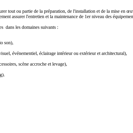
urer tout ou partie de la préparation, de l'installation et de la mise e
lement assurer l'entretien et la maintenance de 1er niveau des équipemen
lles dans les domaines suivants :
io son),
uel, événementiel, éclairage intérieur ou extérieur et architectural),
cessoires, scène accroche et levage),
g).