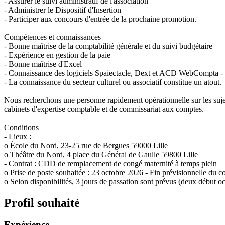
- Assurer le suivi administratif de l'association
- Administrer le Dispositif d'Insertion
- Participer aux concours d'entrée de la prochaine promotion.
Compétences et connaissances
- Bonne maîtrise de la comptabilité générale et du suivi budgétaire
- Expérience en gestion de la paie
- Bonne maîtrise d'Excel
- Connaissance des logiciels Spaiectacle, Dext et ACD WebCompta - 
- La connaissance du secteur culturel ou associatif constitue un atout.
Nous recherchons une personne rapidement opérationnelle sur les sujets
cabinets d'expertise comptable et de commissariat aux comptes.
Conditions
- Lieux :
o École du Nord, 23-25 rue de Bergues 59000 Lille
o Théâtre du Nord, 4 place du Général de Gaulle 59800 Lille
- Contrat : CDD de remplacement de congé maternité à temps plein
o Prise de poste souhaitée : 23 octobre 2026 - Fin prévisionnelle du co
o Selon disponibilités, 3 jours de passation sont prévus (deux début oc
Profil souhaité
Expérience