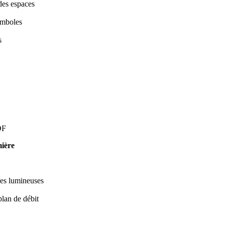
 des espaces
ymboles
s
DF
mière
ces lumineuses
plan de débit