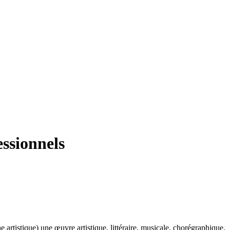
essionnels
 artistique) une œuvre artistique, littéraire, musicale, chorégraphique,