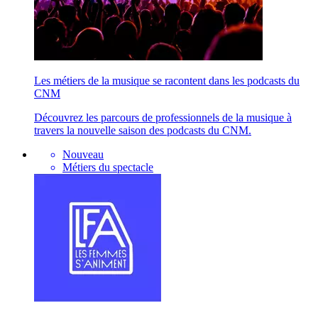
Les métiers de la musique se racontent dans les podcasts du
CNM
Découvrez les parcours de professionnels de la musique à
travers la nouvelle saison des podcasts du CNM.
Nouveau
Métiers du spectacle